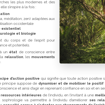
erches les plus modernes et des
lle s’inspire à la fois :
xation
a, méditation, zen) adaptées aux
ilisation occidentale
existentiel
urologie et biologie
t du corps et de l’esprit pour
nce et potentiels.
, à un
état
de conscience entre
 la
relaxation
, les
mouvements
e
.
ncipe d’action positive
qui signifie que toute action positive 
e principe suppose de
dynamiser et de mobiliser le positif
conscience et ainsi d’agir en reprenant confiance en soi et en se
 ressources intérieures
de l’individu, en l’invitant à une
meill
a sophrologie va permettre à l’individu d’améliorer
ses rel