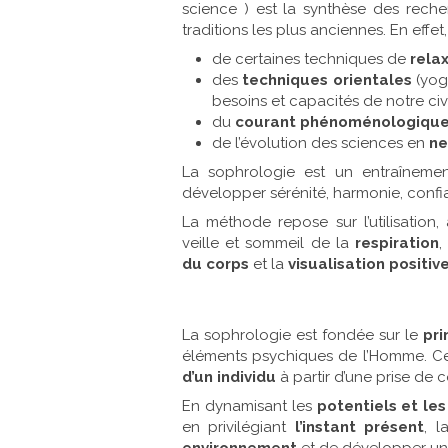
science ) est la synthèse des rech
traditions les plus anciennes. En effet, e
de certaines techniques de
rela
des
techniques orientales
(yog
besoins et capacités de notre civ
du
courant phénoménologique 
de l’évolution des sciences en
ne
La sophrologie est un entraînemen
développer sérénité, harmonie, confia
La méthode repose sur l’utilisation
veille et sommeil de la
respiration
,
du corps
et la
visualisation positiv
La sophrologie est fondée sur le
pri
éléments psychiques de l’Homme. C
d’un individu
à partir d’une prise de 
En dynamisant les
potentiels et les
en privilégiant
l’instant présent
, l