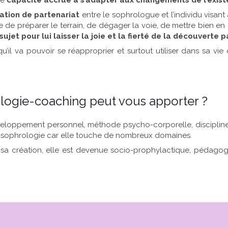
ne
capacité accrue à s’adapter aux changements de l’exis
lation de partenariat
entre le sophrologue et l’individu visan
de préparer le terrain, de dégager la voie, de mettre bien en 
sujet pour lui laisser la joie et la fierté de la découverte
 qu’il va pouvoir se réapproprier et surtout utiliser dans sa vi
ologie-coaching peut vous apporter ?
veloppement personnel, méthode psycho-corporelle, disciplin
a sophrologie car elle touche de nombreux domaines.
à sa création, elle est devenue socio-prophylactique, pédagogi